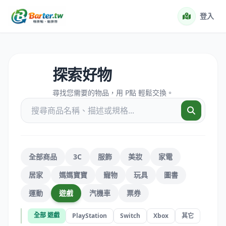
登入
探索好物
尋找您需要的物品，用 P點 輕鬆交換。
全部商品
3C
服飾
美妝
家電
居家
媽媽寶寶
寵物
玩具
圖書
運動
遊戲
汽機車
票券
全部 遊戲
PlayStation
Switch
Xbox
其它