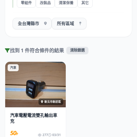
零組件
改裝品
清潔保養
其它
找到 1 件符合條件的結果
清除篩選
汽車
新北市新莊區
汽車電壓電流雙孔輸出車
充
50
P
277
03/31