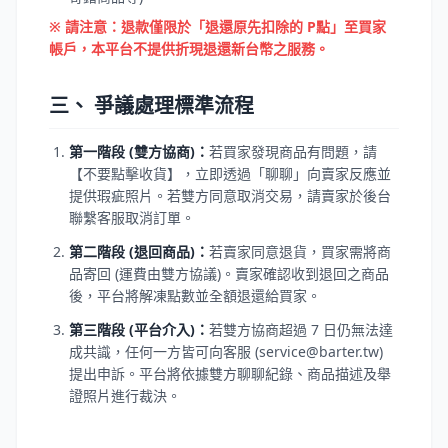
※ 請注意：退款僅限於「退還原先扣除的 P點」至買家
帳戶，本平台不提供折現退還新台幣之服務。
三、 爭議處理標準流程
第一階段 (雙方協商)：
若買家發現商品有問題，請
【不要點擊收貨】，立即透過「聊聊」向賣家反應並
提供瑕疵照片。若雙方同意取消交易，請賣家於後台
聯繫客服取消訂單。
第二階段 (退回商品)：
若賣家同意退貨，買家需將商
品寄回 (運費由雙方協議)。賣家確認收到退回之商品
後，平台將解凍點數並全額退還給買家。
第三階段 (平台介入)：
若雙方協商超過 7 日仍無法達
成共識，任何一方皆可向客服 (service@barter.tw)
提出申訴。平台將依據雙方聊聊紀錄、商品描述及舉
證照片進行裁決。