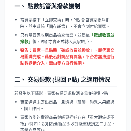
一、 點數託管與撥款機制
當買家按下「立即交換」時，P點 會自買家帳戶扣
除，並由系統「圈存託管」，不會立刻付給賣家。
只有當買家收到商品檢查無誤，並點擊
「確認收貨並
撥款」
後，P點 才會正式轉入賣家帳戶。
警告：買家一旦點擊「確認收貨並撥款」，即代表交
易圓滿完成。此後若對商品有異議，平台將無法進行
點數退還介入，需由雙方自行協調。
二、 交易退款 (退回 P點) 之適用情況
若發生以下情形，買家有權要求取消交易並退還 P點：
賣家遲遲未寄出商品，且透過「聊聊」聯繫未果超過
7 個工作日。
買家收到的實體商品與網頁描述存在「重大瑕疵或不
符」(例如：說明為全新品卻收到嚴重破損之二手品、
寄錯商品等)。