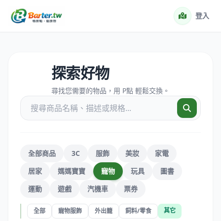
登入
探索好物
尋找您需要的物品，用 P點 輕鬆交換。
全部商品
3C
服飾
美妝
家電
居家
媽媽寶寶
寵物
玩具
圖書
運動
遊戲
汽機車
票券
其它
全部
寵物服飾
外出籠
飼料/零食