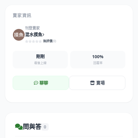
賣家資訊
刊登賣家
混水摸魚
無評價
(0)
剛剛
100%
回覆率
最後上線
聊聊
賣場
問與答
0