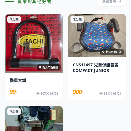
賣家的其他好物
查看賣場
未分類
未分類
新北市新莊區
CNS11497 兒童保護裝置
新北市新莊區
COMPACT JUNIOR
機車大鎖
99
900
P
P
307
03/23
361
03/24
未分類