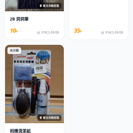
新北市新莊區
2B 洞洞筆
10
35
P
P
219
03/28
314
03/28
未分類
新北市新莊區
相機清潔組