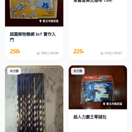
萊爾富美式咖啡 15杯
新北市新莊區
超圖解物聯網 IoT 實作入
門
250
225
P
P
336
03/26
214
03/27
未分類
未分類
新北市新莊區
超人力霸王零錢包